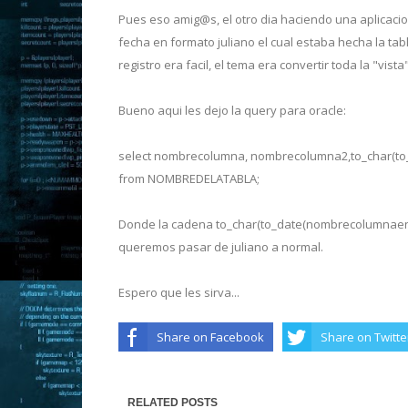
Pues eso amig@s, el otro dia haciendo una aplicaci
fecha en formato juliano el cual estaba hecha la tab
registro era facil, el tema era convertir toda la "vis
Bueno aqui les dejo la query para oracle:
select nombrecolumna, nombrecolumna2,to_char(to_
from NOMBREDELATABLA;
Donde la cadena to_char(to_date(nombrecolumnaenfo
queremos pasar de juliano a normal.
Espero que les sirva...
Share on Facebook
Share on Twitte
RELATED POSTS