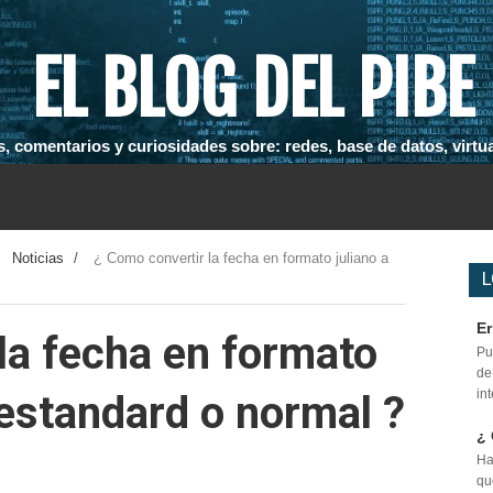
EL BLOG DEL PIBE
, comentarios y curiosidades sobre: redes, base de datos, virtual
/
Noticias
/
¿ Como convertir la fecha en formato juliano a
L
Er
la fecha en formato
Pu
de
in
 estandard o normal ?
¿ 
Ha
qu