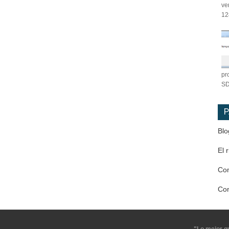
ve
12
pr
SD
P
Blo
El 
Co
Co