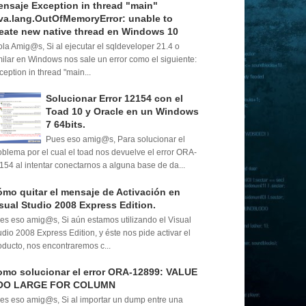
nsaje Exception in thread "main"
va.lang.OutOfMemoryError: unable to
eate new native thread en Windows 10
la Amig@s, Si al ejecutar el sqldeveloper 21.4 o
milar en Windows nos sale un error como el siguiente:
ception in thread "main...
Solucionar Error 12154 con el
Toad 10 y Oracle en un Windows
7 64bits.
Pues eso amig@s, Para solucionar el
oblema por el cual el toad nos devuelve el error ORA-
154 al intentar conectarnos a alguna base de da...
mo quitar el mensaje de Activación en
sual Studio 2008 Express Edition.
es eso amig@s, Si aún estamos utilizando el Visual
udio 2008 Express Edition, y éste nos pide activar el
oducto, nos encontraremos c...
mo solucionar el error ORA-12899: VALUE
OO LARGE FOR COLUMN
es eso amig@s, Si al importar un dump entre una