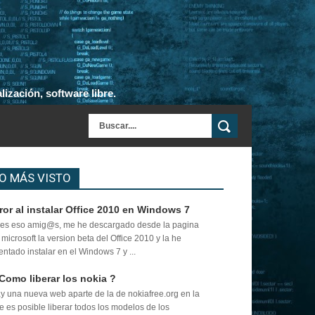
ización, software libre.
O MÁS VISTO
ror al instalar Office 2010 en Windows 7
es eso amig@s, me he descargado desde la pagina
 microsoft la version beta del Office 2010 y la he
tentado instalar en el Windows 7 y ...
Como liberar los nokia ?
y una nueva web aparte de la de nokiafree.org en la
e es posible liberar todos los modelos de los