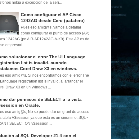
lefonos nokia a excepcion de la seri...
Como configurar el AP Cisco
1242AG desde Cero (patatero)
Pues eso amig@s, vamos a detallar
como configurar el punto de acceso (AP)
sco 1242AG (pn AIR-AP1242AG-A-K9). Este AP es de
ase empresari...
mo solucionar el error The UI Language
gistration list is invalid. cuando
stalamos Corel Draw X3 en windows.
es eso amig@s, Si nos encontramos con el error The
 Language registration list is invalid. al arrancar el
rel Draw X3 en un Windows ...
mo dar permisos de SELECT a la vista
session en Oracle.
es eso amig@s, No se puede dar un grant de acceso
la tabla V$session ya que ésta es un sinonimo. SQL>
ANT SELECT ON v$session ...
lución al SQL Developer 21.4 con el