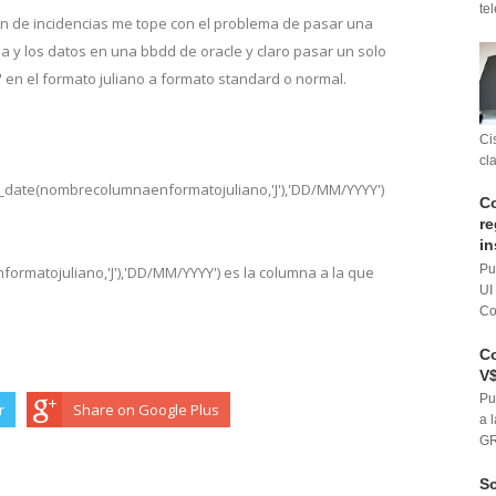
te
on de incidencias me tope con el problema de pasar una
la y los datos en una bbdd de oracle y claro pasar un solo
ta" en el formato juliano a formato standard o normal.
Ci
cl
date(nombrecolumnaenformatojuliano,'J'),'DD/MM/YYYY')
Co
re
in
Pu
rmatojuliano,'J'),'DD/MM/YYYY') es la columna a la que
UI
Co
Co
V$
Pu
r
Share on Google Plus
a 
GR
So