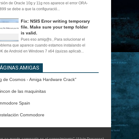
rsión de Oracle 10g y 11g nos aparece el error ORA-
899 se debe a que la configuració...
Fix: NSIS Error writing temporary
file. Make sure your temp folder
is valid.
Pues eso amig@s , Para solucionar el
oblema que aparece cuando estamos instalando el
K de Android en Windows 7 x64 (quizas aplicab...
ÁGINAS AMIGAS
g de Cosmos - Amiga Hardware Crack"
rincon de las maquinitas
mmodore Spain
nstelación Commodore