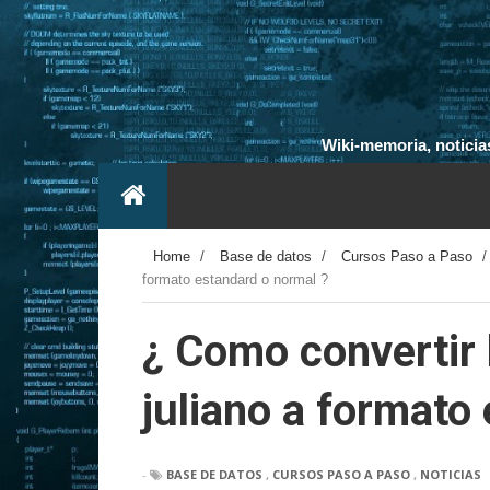
Wiki-memoria, noticias
Home
/
Base de datos
/
Cursos Paso a Paso
formato estandard o normal ?
¿ Como convertir 
juliano a formato
-
BASE DE DATOS
,
CURSOS PASO A PASO
,
NOTICIAS