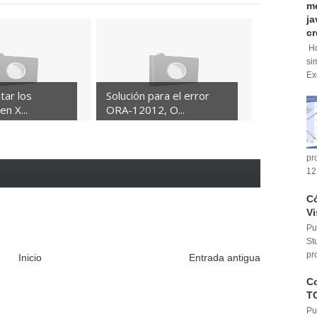
me
ja
cr
Ho
si
Ex
tar los
Solución para el error
en X...
ORA-12012, O...
pr
12
Có
Vi
Pu
St
pr
Inicio
Entrada antigua
Co
T
Pu