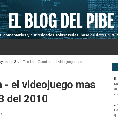
EL BLOG DEL PIBE
, comentarios y curiosidades sobre: redes, base de datos, virtual
aystation 3
/
The Last Guardian - el videojuego mas
L
Er
 - el videojuego mas
Pu
de
in
3 del 2010
¿ 
Ha
 3
qu