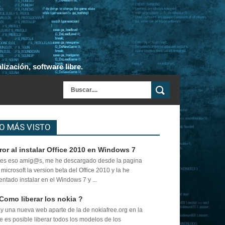
ización, software libre.
O MÁS VISTO
ror al instalar Office 2010 en Windows 7
es eso amig@s, me he descargado desde la pagina
 microsoft la version beta del Office 2010 y la he
tentado instalar en el Windows 7 y ...
Como liberar los nokia ?
y una nueva web aparte de la de nokiafree.org en la
e es posible liberar todos los modelos de los