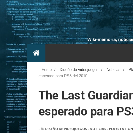
Wiki-memoria, noticias
Home
/
Diseño de videojuegos
/
Noticias
/
Pl
esperado para PS3 del 2010
The Last Guardian
esperado para PS
-
DISEÑO DE VIDEOJUEGOS
,
NOTICIAS
,
PLAYSTATION