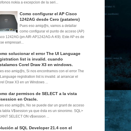
lefonos nokia a excepcion de la seri...
Como configurar el AP Cisco
1242AG desde Cero (patatero)
Pues eso amig@s, vamos a detallar
como configurar el punto de acceso (AP)
sco 1242AG (pn AIR-AP1242AG-A-K9). Este AP es de
ase empresari...
mo solucionar el error The UI Language
gistration list is invalid. cuando
stalamos Corel Draw X3 en windows.
es eso amig@s, Si nos encontramos con el error The
 Language registration list is invalid. al arrancar el
rel Draw X3 en un Windows ...
mo dar permisos de SELECT a la vista
session en Oracle.
es eso amig@s, No se puede dar un grant de acceso
la tabla V$session ya que ésta es un sinonimo. SQL>
ANT SELECT ON v$session ...
lución al SQL Developer 21.4 con el