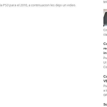
te
a PS3 para el 2010, a continuacion les dejo un video.
Ci
cl
Co
re
in
Pu
UI
Co
Co
V$
Pu
a 
GR
So