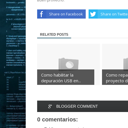
Buen provecho.
Share on Facebook
Share on Twitte
RELATED POSTS
Como habilitar la
Como repa
depuración USB en...
proyecto da
BLOGGER COMMENT
0 comentarios: