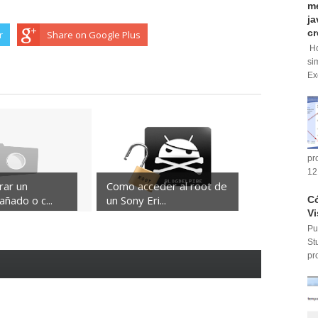
me
ja
cr
r
Share on Google Plus
Ho
si
Ex
pr
12
rar un
Como acceder al root de
ñado o c...
un Sony Eri...
Có
Vi
Pu
St
pr