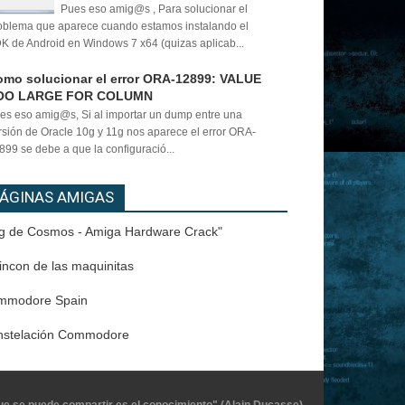
Pues eso amig@s , Para solucionar el
oblema que aparece cuando estamos instalando el
K de Android en Windows 7 x64 (quizas aplicab...
mo solucionar el error ORA-12899: VALUE
OO LARGE FOR COLUMN
es eso amig@s, Si al importar un dump entre una
rsión de Oracle 10g y 11g nos aparece el error ORA-
899 se debe a que la configuració...
ÁGINAS AMIGAS
g de Cosmos - Amiga Hardware Crack"
rincon de las maquinitas
mmodore Spain
nstelación Commodore