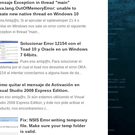
nsaje Exception in thread "main"
va.lang.OutOfMemoryError: unable to
eate new native thread en Windows 10
la Amig@s, Si al ejecutar el sqldeveloper 21.4 o
milar en Windows nos sale un error como el siguiente:
ception in thread "main...
Solucionar Error 12154 con el
Toad 10 y Oracle en un Windows
7 64bits.
Pues eso amig@s, Para solucionar el
oblema por el cual el toad nos devuelve el error ORA-
154 al intentar conectarnos a alguna base de da...
mo quitar el mensaje de Activación en
sual Studio 2008 Express Edition.
es eso amig@s, Si aún estamos utilizando el Visual
udio 2008 Express Edition, y éste nos pide activar el
oducto, nos encontraremos c...
Fix: NSIS Error writing temporary
file. Make sure your temp folder
is valid.