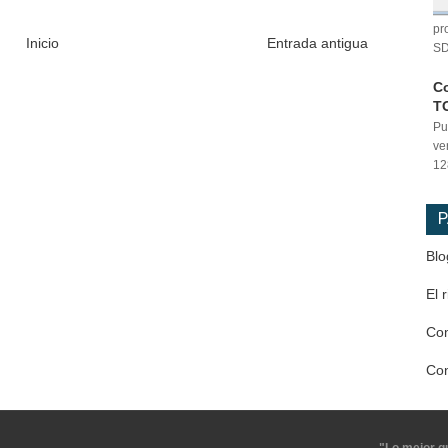
pr
Inicio
Entrada antigua
SD
Co
T
Pu
ve
12
P
Blo
El 
Co
Co