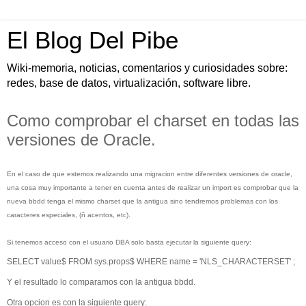
El Blog Del Pibe
Wiki-memoria, noticias, comentarios y curiosidades sobre:
redes, base de datos, virtualización, software libre.
Como comprobar el charset en todas las
versiones de Oracle.
En el caso de que estemos realizando una migracion entre diferentes versiones de oracle,
una cosa muy importante a tener en cuenta antes de realizar un import es comprobar que la
nueva bbdd tenga el mismo charset que la antigua sino tendremos problemas con los
caracteres especiales, (ñ acentos, etc).
Si tenemos acceso con el usuario DBA solo basta ejecutar la siguiente query:
SELECT value$ FROM sys.props$ WHERE name = 'NLS_CHARACTERSET' ;
Y el resultado lo comparamos con la antigua bbdd.
Otra opcion es con la siguiente query: