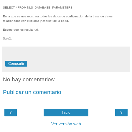
SELECT * FROM NLS_DATABASE_PARAMETERS
En la que se nos mostrara todos los datos de configuracion de la base de datos
relacionados con el idioma y charset de la bbdd.
Espero que les resulte util.
Salu2.
Compartir
No hay comentarios:
Publicar un comentario
‹
›
Inicio
Ver versión web