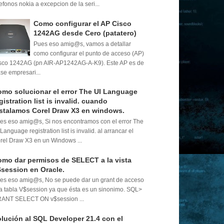
lefonos nokia a excepcion de la seri...
Como configurar el AP Cisco
1242AG desde Cero (patatero)
Pues eso amig@s, vamos a detallar
como configurar el punto de acceso (AP)
sco 1242AG (pn AIR-AP1242AG-A-K9). Este AP es de
ase empresari...
mo solucionar el error The UI Language
gistration list is invalid. cuando
stalamos Corel Draw X3 en windows.
es eso amig@s, Si nos encontramos con el error The
 Language registration list is invalid. al arrancar el
rel Draw X3 en un Windows ...
mo dar permisos de SELECT a la vista
session en Oracle.
es eso amig@s, No se puede dar un grant de acceso
la tabla V$session ya que ésta es un sinonimo. SQL>
ANT SELECT ON v$session ...
lución al SQL Developer 21.4 con el