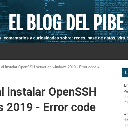
EL BLOG DEL PIBE
, comentarios y curiosidades sobre: redes, base de datos, virtual
or al instalar OpenSSH server en windows 2019 - Error code =
L
Er
 al instalar OpenSSH
Pu
de
in
 2019 - Error code
¿ 
Ha
qu