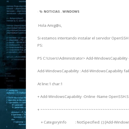
-
NOTICIAS
,
WINDOWS
Hola Amig@s,
Si estamos intentando instalar el servidor OpenSSH
PS:
PS C:\Users\Administrator> Add-WindowsCapability
Add-WindowsCapability : Add-WindowsCapability fai
At line:1 char:1
+ Add-WindowsCapability -Online -Name OpenSSH.S
+ ~~~~~~~~~~~~~~~~~~~~~~~~~~~~~~~~~~~~~~
+ CategoryInfo : NotSpecified: (:) [Add-Windows