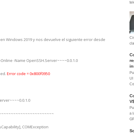
te
Ci
 en Windows 2019 y nos devuelve el siguiente error desde
cl
Co
 -Online -Name OpenSSH.Server~~~~0.0.1.0
re
in
Pu
led.
Error code = 0x800f0950
UI
Co
Co
erver~~~~0.0.1.0
V$
Pu
~~~~~~~~~~~~~~~~~~~~~~~
a 
GR
Capability], COMException
So