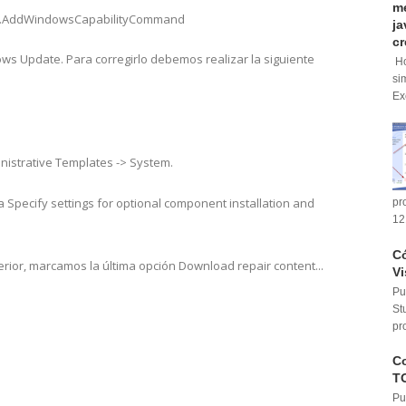
me
nds.AddWindowsCapabilityCommand
ja
cr
ws Update. Para corregirlo debemos realizar la siguiente
Ho
si
Ex
istrative Templates -> System.
Specify settings for optional component installation and
pr
12
Có
rior, marcamos la última opción Download repair content...
Vi
Pu
St
pr
Co
T
Pu