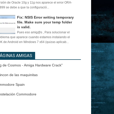
rsión de Oracle 10g y 11g nos aparece el error ORA-
899 se debe a que la configuració...
Fix: NSIS Error writing temporary
file. Make sure your temp folder
is valid.
Pues eso amig@s , Para solucionar el
oblema que aparece cuando estamos instalando el
K de Android en Windows 7 x64 (quizas aplicab...
ÁGINAS AMIGAS
g de Cosmos - Amiga Hardware Crack"
rincon de las maquinitas
mmodore Spain
nstelación Commodore