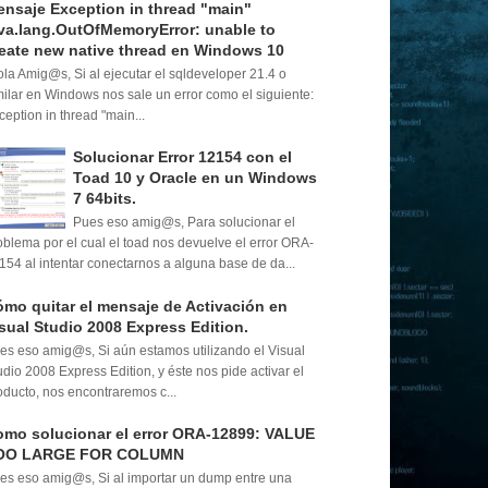
nsaje Exception in thread "main"
va.lang.OutOfMemoryError: unable to
eate new native thread en Windows 10
la Amig@s, Si al ejecutar el sqldeveloper 21.4 o
milar en Windows nos sale un error como el siguiente:
ception in thread "main...
Solucionar Error 12154 con el
Toad 10 y Oracle en un Windows
7 64bits.
Pues eso amig@s, Para solucionar el
oblema por el cual el toad nos devuelve el error ORA-
154 al intentar conectarnos a alguna base de da...
mo quitar el mensaje de Activación en
sual Studio 2008 Express Edition.
es eso amig@s, Si aún estamos utilizando el Visual
udio 2008 Express Edition, y éste nos pide activar el
oducto, nos encontraremos c...
mo solucionar el error ORA-12899: VALUE
OO LARGE FOR COLUMN
es eso amig@s, Si al importar un dump entre una