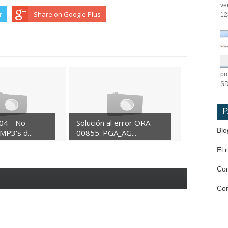
ve
r
Share on Google Plus
12
pr
SD
P
04 - No
Solución al error ORA-
Blo
MP3's d...
00855: PGA_AG...
El 
Co
Co