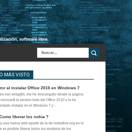
ización, software libre.
O MÁS VISTO
ror al instalar Office 2010 en Windows 7
es eso amig@s, me he descargado desde la pagina
 microsoft la version beta del Office 2010 y la he
tentado instalar en el Windows 7 y ...
Como liberar los nokia ?
y una nueva web aparte de la de nokiafree.org en la
e es posible liberar todos los modelos de los