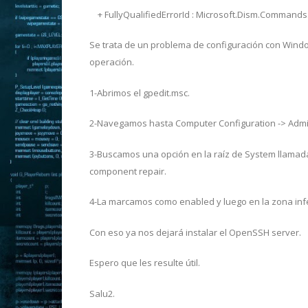
+ FullyQualifiedErrorId : Microsoft.Dism.Comma
Se trata de un problema de configuración con Windo
operación.
1-Abrimos el gpedit.msc.
2-Navegamos hasta Computer Configuration -> Admin
3-Buscamos una opción en la raíz de System llamada 
component repair.
4-La marcamos como enabled y luego en la zona infe
Con eso ya nos dejará instalar el OpenSSH server.
Espero que les resulte útil.
Salu2.