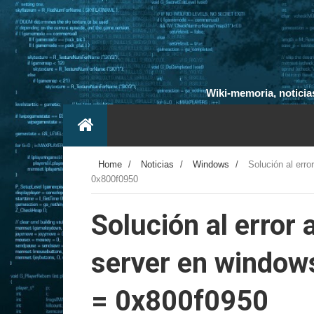
Wiki-memoria, noticias
Home
/
Noticias
/
Windows
/
Solución al err
0x800f0950
Solución al error
server en windows
= 0x800f0950