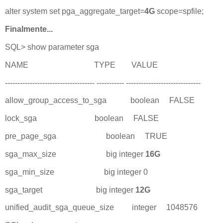
alter system set pga_aggregate_target=
4G
scope=spfile;
Finalmente...
SQL> show parameter sga
NAME TYPE VALUE
------------------------------------ ----------- ------------------------------
allow_group_access_to_sga boolean FALSE
lock_sga boolean FALSE
pre_page_sga boolean TRUE
sga_max_size big integer
16G
sga_min_size big integer 0
sga_target big integer
12G
unified_audit_sga_queue_size integer 1048576