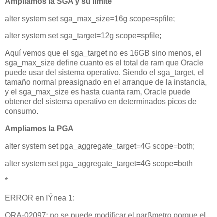
Ampliamos la SGA y su limite
alter system set sga_max_size=16g scope=spfile;
alter system set sga_target=12g scope=spfile;
Aquí vemos que el sga_target no es 16GB sino menos, el
sga_max_size define cuanto es el total de ram que Oracle
puede usar del sistema operativo. Siendo el sga_target, el
tamaño normal preasignado en el arranque de la instancia,
y el sga_max_size es hasta cuanta ram, Oracle puede
obtener del sistema operativo en determinados picos de
consumo.
Ampliamos la PGA
alter system set pga_aggregate_target=4G scope=both;
alter system set pga_aggregate_target=4G scope=both
*
ERROR en lÝnea 1:
ORA-02097: no se puede modificar el parßmetro porque el