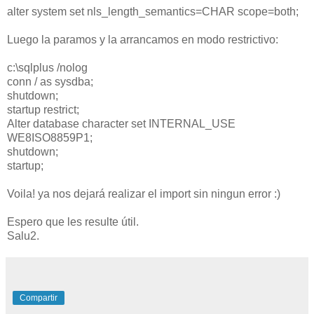
alter system set nls_length_semantics=CHAR scope=both;
Luego la paramos y la arrancamos en modo restrictivo:
c:\sqlplus /nolog
conn / as sysdba;
shutdown;
startup restrict;
Alter database character set INTERNAL_USE
WE8ISO8859P1;
shutdown;
startup;
Voila! ya nos dejará realizar el import sin ningun error :)
Espero que les resulte útil.
Salu2.
Compartir