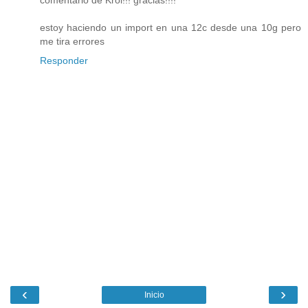
comentario de Krol!!! gracias!!!!
estoy haciendo un import en una 12c desde una 10g pero
me tira errores
Responder
‹
›
Inicio