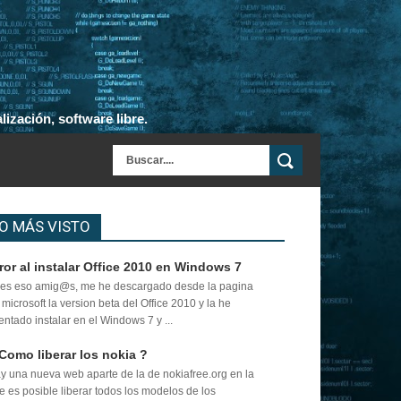
ización, software libre.
O MÁS VISTO
ror al instalar Office 2010 en Windows 7
es eso amig@s, me he descargado desde la pagina
 microsoft la version beta del Office 2010 y la he
tentado instalar en el Windows 7 y ...
Como liberar los nokia ?
y una nueva web aparte de la de nokiafree.org en la
e es posible liberar todos los modelos de los