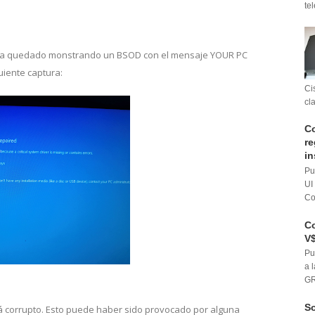
te
e ha quedado monstrando un BSOD con el mensaje YOUR PC
iente captura:
Ci
cl
Co
re
in
Pu
UI
Co
Co
V$
Pu
a 
GR
So
á corrupto. Esto puede haber sido provocado por alguna