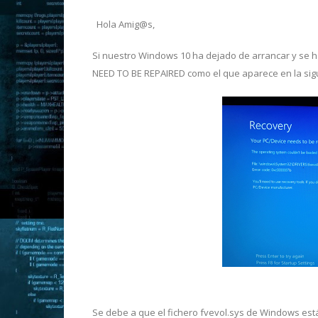
Hola Amig@s,
Si nuestro Windows 10 ha dejado de arrancar y s
NEED TO BE REPAIRED como el que aparece en la sigu
Se debe a que el fichero fvevol.sys de Windows est