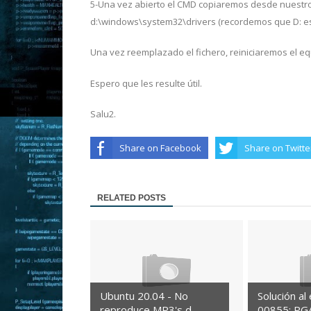
5-Una vez abierto el CMD copiaremos desde nuestro 
d:\windows\system32\drivers (recordemos que D: es la
Una vez reemplazado el fichero, reiniciaremos el 
Espero que les resulte útil.
Salu2.
Share on Facebook
Share on Twitte
RELATED POSTS
Ubuntu 20.04 - No
Solución al
reproduce MP3's d...
00855: PGA