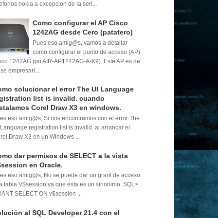
lefonos nokia a excepcion de la seri...
Como configurar el AP Cisco
1242AG desde Cero (patatero)
Pues eso amig@s, vamos a detallar
como configurar el punto de acceso (AP)
sco 1242AG (pn AIR-AP1242AG-A-K9). Este AP es de
ase empresari...
mo solucionar el error The UI Language
gistration list is invalid. cuando
stalamos Corel Draw X3 en windows.
es eso amig@s, Si nos encontramos con el error The
 Language registration list is invalid. al arrancar el
rel Draw X3 en un Windows ...
mo dar permisos de SELECT a la vista
session en Oracle.
es eso amig@s, No se puede dar un grant de acceso
la tabla V$session ya que ésta es un sinonimo. SQL>
ANT SELECT ON v$session ...
lución al SQL Developer 21.4 con el