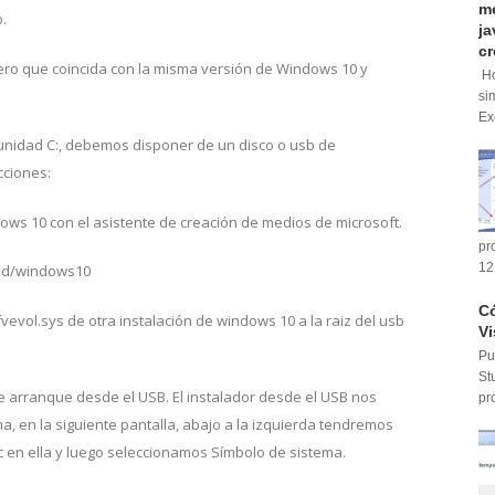
me
.
ja
cr
ero que coincida con la misma versión de Windows 10 y
Ho
si
Ex
unidad C:, debemos disponer de un disco o usb de
cciones:
ws 10 con el asistente de creación de medios de microsoft.
pr
oad/windows10
12
Có
evol.sys de otra instalación de windows 10 a la raiz del usb
Vi
Pu
St
ue arranque desde el USB. El instalador desde el USB nos
pr
a, en la siguiente pantalla, abajo a la izquierda tendremos
en ella y luego seleccionamos Símbolo de sistema.