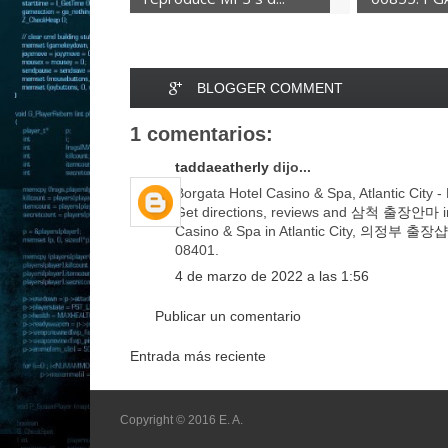
BLOGGER COMMENT
1 comentarios:
taddaeatherly
dijo...
Borgata Hotel Casino & Spa, Atlantic City
Get directions, reviews and
삼척 출장안마
i
Casino & Spa in Atlantic City,
의정부 출장샵
08401.
4 de marzo de 2022 a las 1:56
Publicar un comentario
Entrada más reciente
Copyright © 2016 E. A.