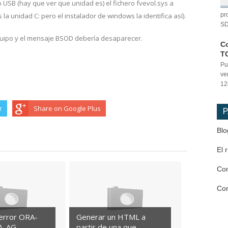
USB (hay que ver que unidad es) el fichero fvevol.sys a
 unidad C: pero el instalador de windows la identifica así).
pr
SD
equipo y el mensaje BSOD debería desaparecer.
Co
T
Pu
ve
12
r
Share on Google Plus
P
Blo
El 
Co
Co
 error ORA-
Generar un HTML a
_AG...
partir de una que...