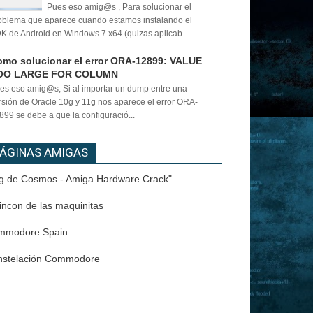
Pues eso amig@s , Para solucionar el
oblema que aparece cuando estamos instalando el
K de Android en Windows 7 x64 (quizas aplicab...
mo solucionar el error ORA-12899: VALUE
OO LARGE FOR COLUMN
es eso amig@s, Si al importar un dump entre una
rsión de Oracle 10g y 11g nos aparece el error ORA-
899 se debe a que la configuració...
ÁGINAS AMIGAS
g de Cosmos - Amiga Hardware Crack"
rincon de las maquinitas
mmodore Spain
nstelación Commodore