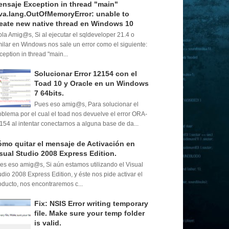
nsaje Exception in thread "main"
va.lang.OutOfMemoryError: unable to
eate new native thread en Windows 10
la Amig@s, Si al ejecutar el sqldeveloper 21.4 o
milar en Windows nos sale un error como el siguiente:
ception in thread "main...
Solucionar Error 12154 con el
Toad 10 y Oracle en un Windows
7 64bits.
Pues eso amig@s, Para solucionar el
oblema por el cual el toad nos devuelve el error ORA-
154 al intentar conectarnos a alguna base de da...
mo quitar el mensaje de Activación en
sual Studio 2008 Express Edition.
es eso amig@s, Si aún estamos utilizando el Visual
udio 2008 Express Edition, y éste nos pide activar el
oducto, nos encontraremos c...
Fix: NSIS Error writing temporary
file. Make sure your temp folder
is valid.