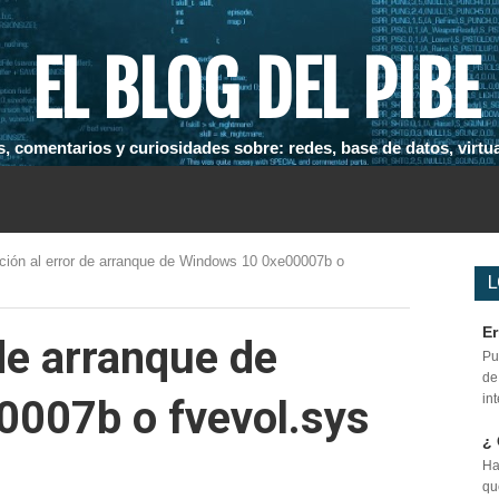
EL BLOG DEL PIBE
, comentarios y curiosidades sobre: redes, base de datos, virtual
ción al error de arranque de Windows 10 0xe00007b o
L
Er
 de arranque de
Pu
de
in
007b o fvevol.sys
¿ 
Ha
qu