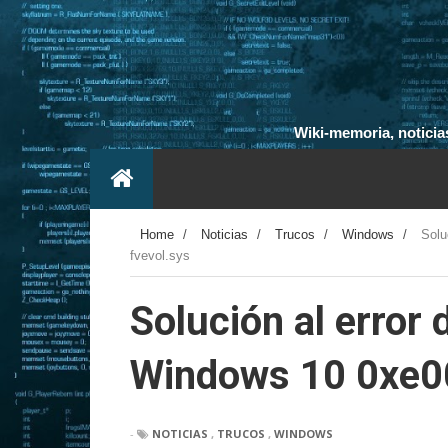
Wiki-memoria, noticias
Home
/
Noticias
/
Trucos
/
Windows
/
Solu
fvevol.sys
Solución al error
Windows 10 0xe00
-
NOTICIAS
,
TRUCOS
,
WINDOWS