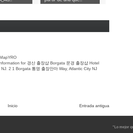
 - MapYRO
nformation for
경산 출장샵
Borgata
문경 출장샵
Hotel
NJ. 2 1 Borgata
통영 출장안마
Way, Atlantic City NJ
Inicio
Entrada antigua
"Lo mejor q