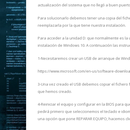
actualización del sistema que no llegó a buen puerto
Para solucionarlo debemos tener una copia del fich
reemplazarla por la que tiene nuestra instalación.
Para acceder a la unidad D: que normalmente es la 
instalación de Windows 10. A continuación las instru
1-Necesitaremos crear un USB de arranque de Windo
https://www.microsoft.com/en-us/software-downl
3-Una vez creado el USB debemos copiar el fichero fv
que hemos creado.
4-Reiniciar el equipo y configurar en la BIOS para q
pedirá primero que seleccionemos el teclado e idiom
una opción que pone REPARAR EQUIPO, hacemos clic 