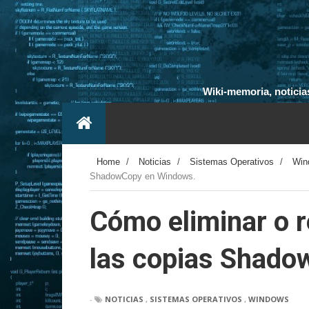
Wiki-memoria, noticias
Home
/
Noticias
/
Sistemas Operativos
/
Win
ShadowCopy en Windows.
Cómo eliminar o r
las copias Shado
-
NOTICIAS
,
SISTEMAS OPERATIVOS
,
WINDOWS