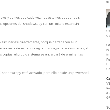
te
ndows y vemos que cada vez nos estamos quedando sin
s opciones del shadowcopy con un límite o están sin
Ci
cl
eliminar así directamente, porque pertenecen a un
Co
 un limite de espacio asignado y luego para eliminarlas, al
re
as copias, el propio sistema se encargará de eliminar las
in
Pu
UI
Co
el shadowcopy está activado, para ello desde un powershell
Co
V$
Pu
a 
GR
So