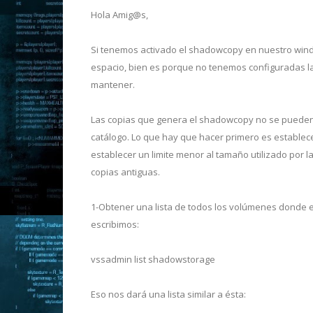
Hola Amig@s,
Si tenemos activado el shadowcopy en nuestro wi
espacio, bien es porque no tenemos configuradas la
mantener.
Las copias que genera el shadowcopy no se pueden 
catálogo. Lo que hay que hacer primero es establecer
establecer un limite menor al tamaño utilizado por l
copias antiguas.
1-Obtener una lista de todos los volúmenes donde 
escribimos:
vssadmin list shadowstorage
Eso nos dará una lista similar a ésta: