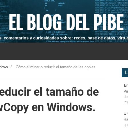
EL BLOG DEL PIBE
, comentarios y curiosidades sobre: redes, base de datos, virtual
dows
/
Cómo eliminar o reducir el tamaño de las copias
L
Er
educir el tamaño de
Pu
de
in
wCopy en Windows.
¿ 
Ha
qu