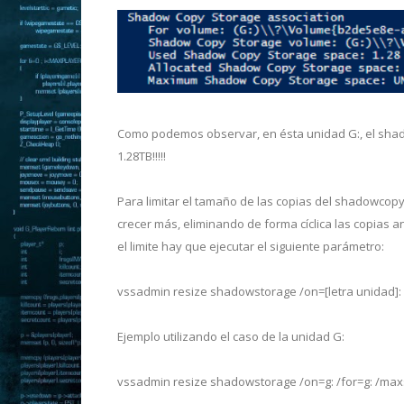
Como podemos observar, en ésta unidad G:, el sha
1.28TB!!!!!
Para limitar el tamaño de las copias del shadowcopy,
crecer más, eliminando de forma cíclica las copias 
el limite hay que ejecutar el siguiente parámetro:
vssadmin resize shadowstorage /on=[letra unidad]:
Ejemplo utilizando el caso de la unidad G:
vssadmin resize shadowstorage /on=g: /for=g: /ma