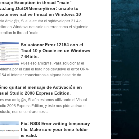
nsaje Exception in thread "main"
va.lang.OutOfMemoryError: unable to
eate new native thread en Windows 10
la Amig@s, Si al ejecutar el sqldeveloper 21.4 o
milar en Windows nos sale un error como el siguiente:
ception in thread "main...
Solucionar Error 12154 con el
Toad 10 y Oracle en un Windows
7 64bits.
Pues eso amig@s, Para solucionar el
oblema por el cual el toad nos devuelve el error ORA-
154 al intentar conectarnos a alguna base de da...
mo quitar el mensaje de Activación en
sual Studio 2008 Express Edition.
es eso amig@s, Si aún estamos utilizando el Visual
udio 2008 Express Edition, y éste nos pide activar el
oducto, nos encontraremos c...
Fix: NSIS Error writing temporary
file. Make sure your temp folder
is valid.