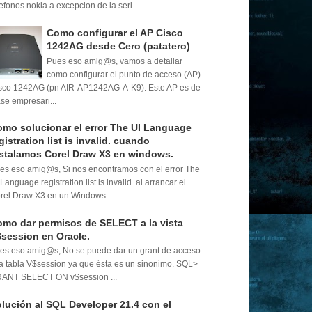
lefonos nokia a excepcion de la seri...
Como configurar el AP Cisco
1242AG desde Cero (patatero)
Pues eso amig@s, vamos a detallar
como configurar el punto de acceso (AP)
sco 1242AG (pn AIR-AP1242AG-A-K9). Este AP es de
ase empresari...
mo solucionar el error The UI Language
gistration list is invalid. cuando
stalamos Corel Draw X3 en windows.
es eso amig@s, Si nos encontramos con el error The
 Language registration list is invalid. al arrancar el
rel Draw X3 en un Windows ...
mo dar permisos de SELECT a la vista
session en Oracle.
es eso amig@s, No se puede dar un grant de acceso
la tabla V$session ya que ésta es un sinonimo. SQL>
ANT SELECT ON v$session ...
lución al SQL Developer 21.4 con el