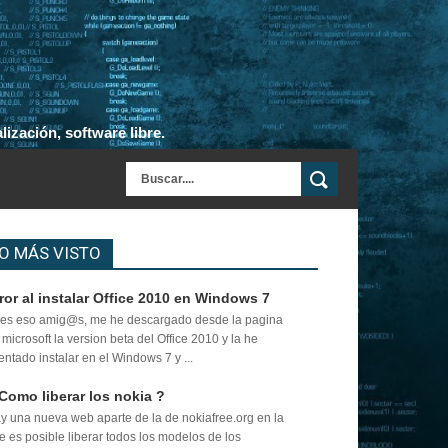
ización, software libre.
O MÁS VISTO
ror al instalar Office 2010 en Windows 7
es eso amig@s, me he descargado desde la pagina
 microsoft la version beta del Office 2010 y la he
tentado instalar en el Windows 7 y ...
Como liberar los nokia ?
y una nueva web aparte de la de nokiafree.org en la
e es posible liberar todos los modelos de los