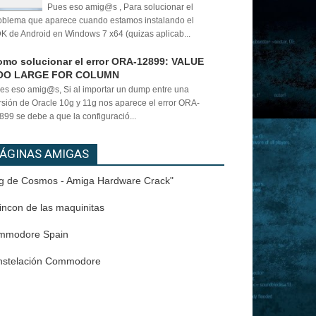
Pues eso amig@s , Para solucionar el
oblema que aparece cuando estamos instalando el
K de Android en Windows 7 x64 (quizas aplicab...
mo solucionar el error ORA-12899: VALUE
OO LARGE FOR COLUMN
es eso amig@s, Si al importar un dump entre una
rsión de Oracle 10g y 11g nos aparece el error ORA-
899 se debe a que la configuració...
ÁGINAS AMIGAS
g de Cosmos - Amiga Hardware Crack"
rincon de las maquinitas
mmodore Spain
nstelación Commodore