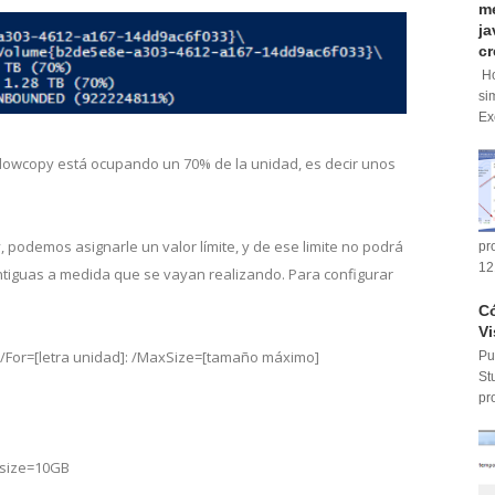
me
ja
cr
Ho
si
Ex
dowcopy está ocupando un 70% de la unidad, es decir unos
 podemos asignarle un valor límite, y de ese limite no podrá
pr
12
antiguas a medida que se vayan realizando. Para configurar
Có
Vi
 /For=[letra unidad]: /MaxSize=[tamaño máximo]
Pu
St
pr
xsize=10GB