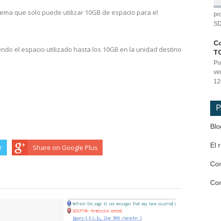
tema que solo puede utilizar 10GB de espacio para el
pr
SD
Co
endo el espacio utilizado hasta los 10GB en la unidad destino
T
Pu
ve
12
P
Blo
El 
r
Share on Google Plus
Co
Co